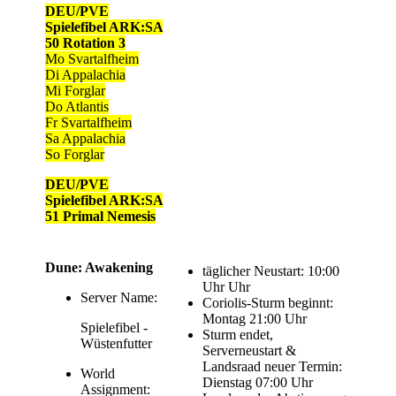
DEU/PVE
Spielefibel ARK:SA
50 Rotation 3
Mo Svartalfheim
Di Appalachia
Mi Forglar
Do Atlantis
Fr Svartalfheim
Sa Appalachia
So Forglar
DEU/PVE
Spielefibel ARK:SA
51 Primal Nemesis
Dune: Awakening
täglicher Neustart: 10:00
Uhr Uhr
Server Name:
Coriolis-Sturm beginnt:
Montag 21:00 Uhr
Spielefibel -
Sturm endet,
Wüstenfutter
Serverneustart &
Landsraad neuer Termin:
World
Dienstag 07:00 Uhr
Assignment: