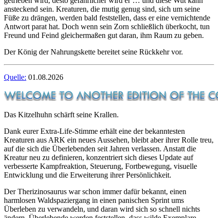
getrieben wird, desto gefährlicher wird er … und diese Wut kann
ansteckend sein. Kreaturen, die mutig genug sind, sich um seine
Füße zu drängen, werden bald feststellen, dass er eine vernichtende
Antwort parat hat. Doch wenn sein Zorn schließlich überkocht, tun
Freund und Feind gleichermaßen gut daran, ihm Raum zu geben.
Der König der Nahrungskette bereitet seine Rückkehr vor.
Quelle:
01.08.2026
Das Kitzelhuhn schärft seine Krallen.
Dank eurer Extra-Life-Stimme erhält eine der bekanntesten
Kreaturen aus ARK ein neues Aussehen, bleibt aber ihrer Rolle treu,
auf die sich die Überlebenden seit Jahren verlassen. Anstatt die
Kreatur neu zu definieren, konzentriert sich dieses Update auf
verbesserte Kampfreaktion, Steuerung, Fortbewegung, visuelle
Entwicklung und die Erweiterung ihrer Persönlichkeit.
Der Therizinosaurus war schon immer dafür bekannt, einen
harmlosen Waldspaziergang in einen panischen Sprint ums
Überleben zu verwandeln, und daran wird sich so schnell nichts
ändern. Überlebende werden feststellen, dass wilde Exemplare