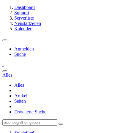
Dashboard
Support
Serverliste
Neustartzeiten
Kalender
Anmelden
Suche
Alles
Alles
Artikel
Seiten
Erweiterte Suche
Spielefibel