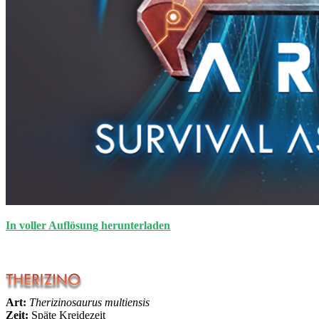
In voller Auflösung herunterladen
Art:
Therizinosaurus multiensis
Zeit:
Späte Kreidezeit