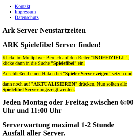
Kontakt
Impressum
Datenschutz
Ark Server Neustartzeiten
ARK Spielefibel Server finden!
Klicke im Multiplayer Bereich auf den Reiter "
INOFFIZIELL
",
klicke dann in die Suche "
Spielefibel
" ein.
Anschließend einen Haken bei "
Spieler Server zeigen
" setzen und
dann noch auf "
AKTUALISIEREN
" drücken. Nun sollten alle
Spielefibel Server
angezeigt werden.
Jeden Montag oder Freitag zwischen 6:00
Uhr und 11:00 Uhr
Serverwartung maximal 1-2 Stunde
Ausfall aller Server.