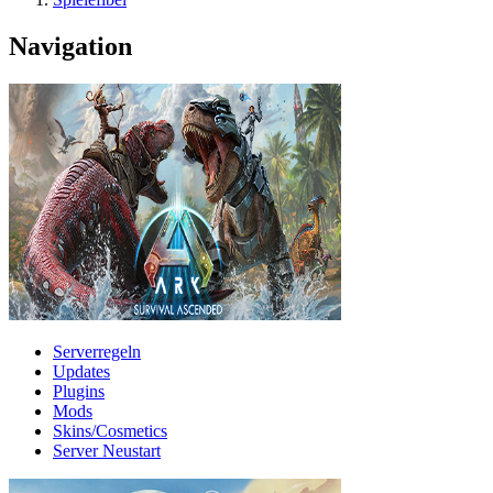
Navigation
Serverregeln
Updates
Plugins
Mods
Skins/Cosmetics
Server Neustart